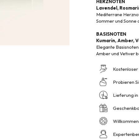
HERZNOTEN
Lavendel, Rosmari
Mediterrane Herznot
Sommer und Sonne du
BASISNOTEN
Kumarin, Amber, V
Elegante Basisnoten 
Amber und Vetiver b
Kostenloser
Probieren Si
Lieferung i
Geschenkbox
Willkommen
Expertenber