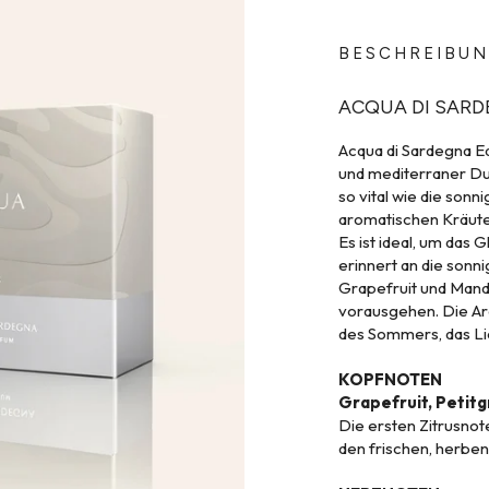
BESCHREIBU
ACQUA DI SARD
Acqua di Sardegna Ea
und mediterraner Duf
so vital wie die sonn
aromatischen Kräute
Es ist ideal, um das 
erinnert an die sonn
Grapefruit und Mand
vorausgehen. Die Ar
des Sommers, das Lic
KOPFNOTEN
Grapefruit, Petitg
Die ersten Zitrusnot
den frischen, herben