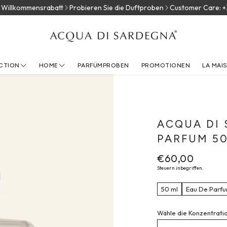
lkommensrabatt
Probieren Sie die Duftproben
Customer Care: +39 3
CTION
HOME
PARFÜMPROBEN
PROMOTIONEN
LA MAI
UNSE
ACQUA DI SARD
KON
ACQUA DI 
PARFUM 50
Normaler
€60,00
Preis
Steuern inbegriffen.
50 ml
Eau De Parf
Wähle die Konzentrati