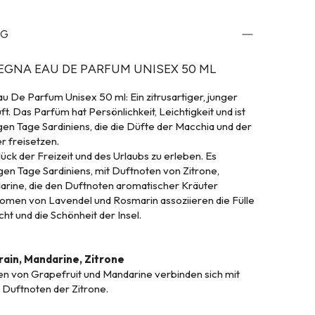
NG
EGNA EAU DE PARFUM UNISEX 50 ML
u De Parfum Unisex 50 ml: Ein zitrusartiger, junger
t. Das Parfüm hat Persönlichkeit, Leichtigkeit und ist
igen Tage Sardiniens, die die Düfte der Macchia und der
r freisetzen.
Glück der Freizeit und des Urlaubs zu erleben. Es
igen Tage Sardiniens, mit Duftnoten von Zitrone,
arine, die den Duftnoten aromatischer Kräuter
omen von Lavendel und Rosmarin assoziieren die Fülle
ht und die Schönheit der Insel.
rain, Mandarine, Zitrone
en von Grapefruit und Mandarine verbinden sich mit
 Duftnoten der Zitrone.