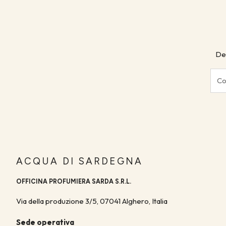
ACQUA DI SARDEGNA ROMA SHOP
Via del Corso 64/65 Roma
Roma 00186 (RM)
Tel:
+39 388 699 3750
Des
Descubra nuestros puntos de venta
ACQUA DI SARDEGNA
OFFICINA PROFUMIERA SARDA S.R.L.
Via della produzione 3/5, 07041 Alghero, Italia
Sede operativa