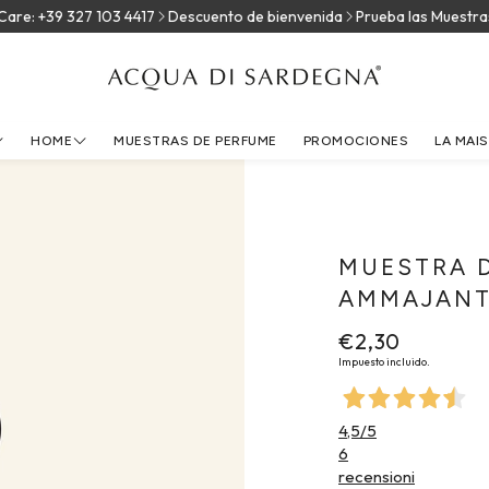
: +39 327 103 4417
Descuento de bienvenida
Prueba las Muestras
C
HOME
MUESTRAS DE PERFUME
PROMOCIONES
LA MAI
NUES
ACQUA DI SARD
CON
MUESTRA D
AMMAJANT
Precio
€2,30
regular
Impuesto incluido.
4,5
/5
6
recensioni