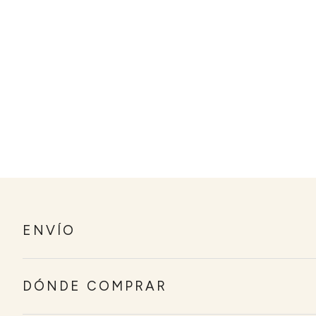
ENVÍO
Tiempos de entrega
DÓNDE COMPRAR
ITALIA:
El tiempo estimado de entrega es de 2 a 3 días laborabl