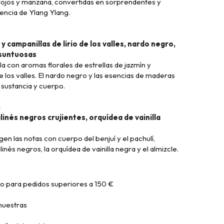
rojos y manzana, convertidas en sorprendentes y
sencia de Ylang Ylang.
 y campanillas de lirio de los valles, nardo negro,
suntuosas
a con aromas florales de estrellas de jazmín y
de los valles. El nardo negro y las esencias de maderas
 sustancia y cuerpo.
S
alinés negros crujientes, orquídea de vainilla
en las notas con cuerpo del benjuí y el pachulí,
inés negros, la orquídea de vainilla negra y el almizcle.
to para pedidos superiores a 150 €
muestras