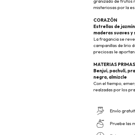
granizado de frutos 
misteriosas por la e
CORAZÓN
Estrellas de jazmín
maderas suaves y 
La fragancia se revel
campanillas de lirio 
preciosas le aportan
MATERIAS PRIMA
Benjuí, pachulí, pr
negra, almizcle
Con el tiempo, emerg
realzadas por los pral
Envío gratui
Pruebe las 