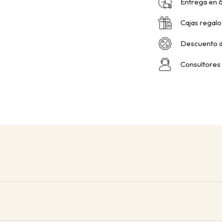
Entrega en 6
Cajas regalo
Descuento d
Consultores 
es en toda Italia.
(Cerdeña: 24 horas)