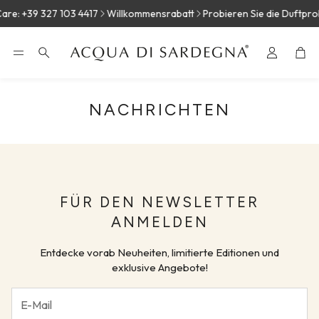
re: +39 327 103 4417
Willkommensrabatt
Probieren Sie die Duftpro
War
Suche
NACHRICHTEN
FÜR DEN NEWSLETTER
ANMELDEN
MASTIX
WACHOLD
Entdecke vorab Neuheiten, limitierte Editionen und
exklusive Angebote!