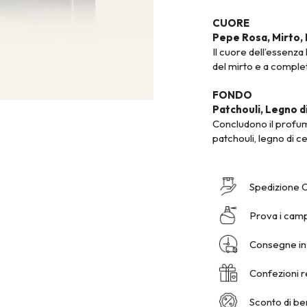
CUORE
Pepe Rosa, Mirto, 
Il cuore dell’essenza
del mirto e a completa
FONDO
Patchouli, Legno 
Concludono il profum
patchouli, legno di 
Spedizione 
Prova i camp
Consegne in 
Confezioni r
Sconto di b