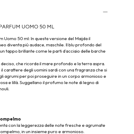
 PARFUM UOMO 50 ML
 Uomo 50 ml: In questa versione del Maijda il
eo diventa più audace, maschile. Il blu profondo del
un tappo brillante come le parti d’acciaio delle barche
 deciso, che ricorda il mare profondo e la terra aspra.
 il carattere degli uomini sardi con una fragranza che si
agli agrumi per poi proseguire in un corpo armonioso e
osa e lillà. Suggellano il profumo le note di legno di
ouli.
 Pompelmo
enta con la leggerezza delle note fresche e agrumate
 pompelmo, in un insieme puro e armonioso.