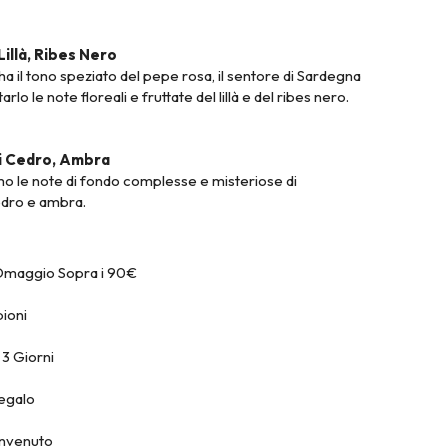
Lillà, Ribes Nero
 ha il tono speziato del pepe rosa, il sentore di Sardegna
rlo le note floreali e fruttate del lillà e del ribes nero.
di Cedro, Ambra
o le note di fondo complesse e misteriose di
cedro e ambra.
Omaggio Sopra i 90€
ioni
3 Giorni
egalo
envenuto