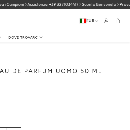
i Campioni
Assistenza: +39 3271034417
Sconto Benvenuto
Prova i 
EUR
Carrel
DOVE TROVARCI
A STORIA
EGNA
MAIJDA
SMERALDA
SANDALIA COLLECTION
MIRTO
DESVÉLOS
SALINO
LENTISCO
SCALO PORTO CERVO
SHARDANA COLLECTION
GINEPRO
ELICRISO
HÌRVU
I
EAU DE PARFUM UOMO 50 ML