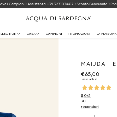
 i Campioni
Assistenza: +39 3271034417
Sconto Benvenuto
Prova 
OLLECTION
CASA
CAMPIONI
PROMOZIONI
LA MAISON
LA NOSTR
ACQUA DI SARD
CONTATT
MAIJDA - 
Prezzo
€65,00
normale
Tasse incluse.
5,0
/5
30
recensioni