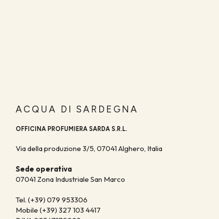
Tel:
+39 388 699 3750
ACQUA DI SARDEGNA STORE PULA
Via Nora, 114,
09010 Pula CA
+39 377 350 5758
Scopri i punti vendita
ACQUA DI SARDEGNA
OFFICINA PROFUMIERA SARDA S.R.L.
Via della produzione 3/5, 07041 Alghero, Italia
Sede operativa
07041 Zona Industriale San Marco
Tel. (+39) 079 953306
Mobile (+39) 327 103 4417