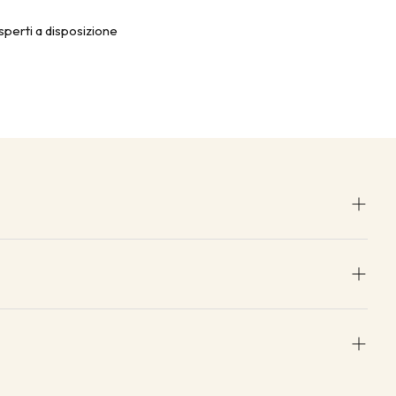
sperti a disposizione
 di 15 giorni lavorativi.
lla spedizione).